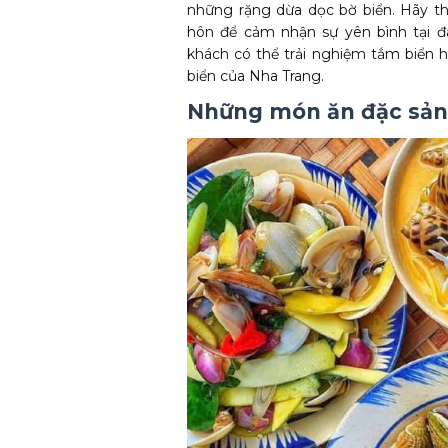
những rặng dừa dọc bờ biển. Hãy th
hôn để cảm nhận sự yên bình tại đâ
khách có thể trải nghiệm tắm biển hoặ
biển của Nha Trang.
Những món ăn đặc sản