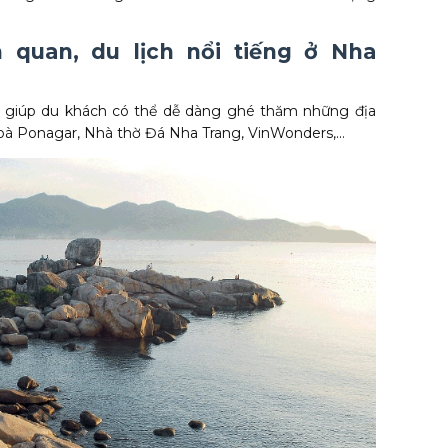
quan, du lịch nổi tiếng ở Nha
lái giúp du khách có thể dễ dàng ghé thăm những địa
bà Ponagar, Nhà thờ Đá Nha Trang, VinWonders,...