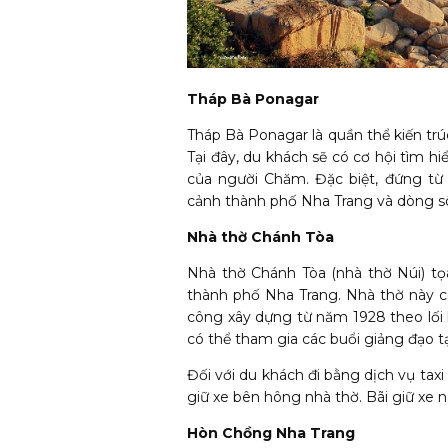
Tháp Bà Ponagar
Tháp Bà Ponagar là quần thể kiến tr
Tại đây, du khách sẽ có cơ hội tìm h
của người Chăm. Đặc biệt, đứng từ
cảnh thành phố Nha Trang và dòng sô
Nhà thờ Chánh Tòa
Nhà thờ Chánh Tòa (nhà thờ Núi) tọ
thành phố Nha Trang. Nhà thờ này có
công xây dựng từ năm 1928 theo lối 
có thể tham gia các buổi giảng đạo t
Đối với du khách đi bằng dịch vụ taxi
giữ xe bên hông nhà thờ. Bãi giữ xe 
Hòn Chồng Nha Trang