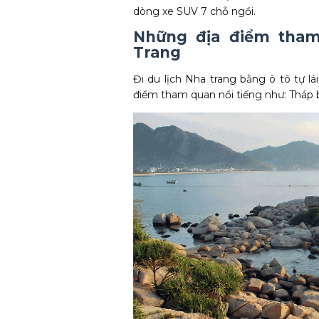
dòng xe SUV 7 chỗ ngồi.
Những địa điểm tham 
Trang
Đi du lịch Nha trang bằng ô tô tự 
điểm tham quan nổi tiếng như: Tháp 