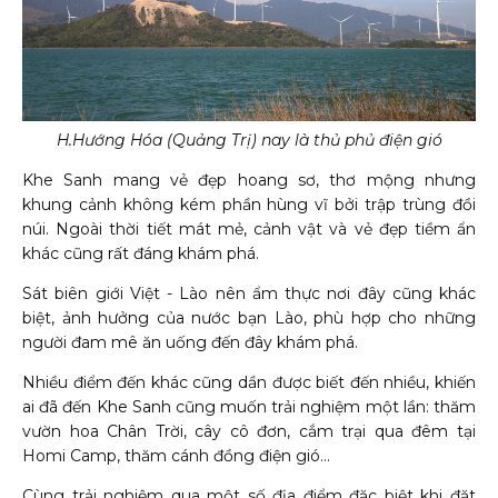
H.Hướng Hóa (Quảng Trị) nay là thủ phủ điện gió
Khe Sanh mang vẻ đẹp hoang sơ, thơ mộng nhưng
khung cảnh không kém phần hùng vĩ bởi trập trùng đồi
núi. Ngoài thời tiết mát mẻ, cảnh vật và vẻ đẹp tiềm ẩn
khác cũng rất đáng khám phá.
Sát biên giới Việt - Lào nên ẩm thực nơi đây cũng khác
biệt, ảnh hưởng của nước bạn Lào, phù hợp cho những
người đam mê ăn uống đến đây khám phá.
Nhiều điểm đến khác cũng dần được biết đến nhiều, khiến
ai đã đến Khe Sanh cũng muốn trải nghiệm một lần: thăm
vườn hoa Chân Trời, cây cô đơn, cắm trại qua đêm tại
Homi Camp, thăm cánh đồng điện gió...
Cùng trải nghiệm qua một số địa điểm đặc biệt khi đặt