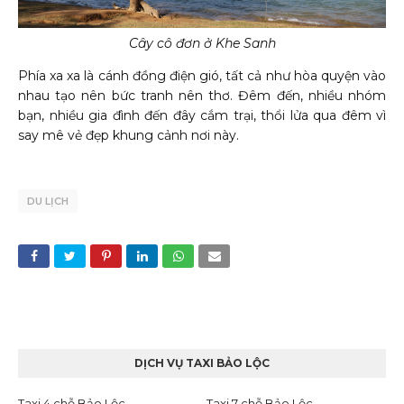
Cây cô đơn ở Khe Sanh
Phía xa xa là cánh đồng điện gió, tất cả như hòa quyện vào
nhau tạo nên bức tranh nên thơ. Đêm đến, nhiều nhóm
bạn, nhiều gia đình đến đây cắm trại, thổi lửa qua đêm vì
say mê vẻ đẹp khung cảnh nơi này.
DU LỊCH
DỊCH VỤ TAXI BẢO LỘC
Taxi 4 chỗ Bảo Lộc
Taxi 7 chỗ Bảo Lộc